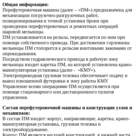
Общая информация:
Перефутеровочная машина (далее – «ПМ») предназначена для
механизации погрузочно-разгрузочных работ,
позиционирования и точной установки брони при
проведении перефутеровочных и ремонтных операций
шаровой мельницы.
ПМ устанавливается на рельсы, передвигается по ним при
помощи собственного привода. При достижении горловины
мельницы ПМ стопорится к рельсам винтовыми зажимами от
опрокидывания.
Посредством гидравлического привода в рабочую зону
мельницы входит каретка ПМ, на которой установлена крано-
манипуляторная установка (далее - «КМУ»).
Электроприводная грузовая тележка обеспечивает подачу и
вывоз изношенной футеровки в зону работы КМУ.
Управление всеми операциями ПМ осуществляется при
помощи стационарного или дистанционного пультов
управления.
Состав перефутеровочной машины и конструкция узлов и
механизмов:
В состав ПМ входит: корпус, направляющие, каретка, крано-
манипуляторная установка, грузовая тележка и
электрооборудование.
Корпус ПМ является несущей конструкцией, в нижней части