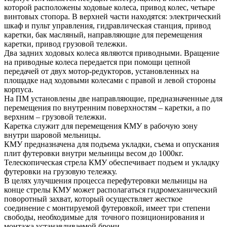
которой расположены ходовые колеса, привод колес, четыре
винтовых стопора. В верхней части находятся: электрический
шкаф и пульт управления, гидравлическая станция, привод
каретки, бак масляный, направляющие для перемещения
каретки, привод грузовой тележки.
Два задних ходовых колеса являются приводными. Вращение
на приводные колеса передается при помощи цепной
передачей от двух мотор-редукторов, установленных на
площадке над ходовыми колесами с правой и левой стороны
корпуса.
На ПМ установлены две направляющие, предназначенные для
перемещения по внутренним поверхностям – каретки, а по
верхним – грузовой тележки.
Каретка служит для перемещения КМУ в рабочую зону
внутри шаровой мельницы.
КМУ предназначена для подъема укладки, съема и опускания
плит футеровки внутри мельницы весом до 1000кг.
Телескопическая стрела КМУ обеспечивает подъем и укладку
футеровки на грузовую тележку.
В целях улучшения процесса перефутеровки мельницы на
конце стрелы КМУ может располагаться гидромеханический
поворотный захват, который осуществляет жесткое
соединение с монтируемой футеровкой, имеет три степени
свободы, необходимые для точного позиционирования и
монтажа устанавливаемой брони.